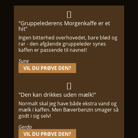

"Gruppelederens Morgenkaffe er et
hit"
Ingen bitterhed overhovedet, bare blød og
rar - den afgående gruppeleder synes
kaffen er passende til navnet!
Sune
VIL DU PRØVE DEN?

"Den kan drikkes uden mælk!"
Normalt skal jeg have både ekstra vand og
mælk i kaffen. Men Bæverbenzin smager så
godt i sig selv!
Gerda
VIL DU PRØVE DEN?