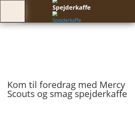
KAFFE
MERCY
Kom til foredrag med Mercy
Scouts og smag spejderkaffe
SHOP
OM